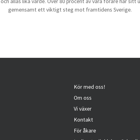
och allas lika värde. Över 80 procent av våra förare har sitt u
gemensamt ett viktigt steg mot framtidens Sverige.
Kör med oss!
Om oss
Vi växer
Kontakt
För åkare