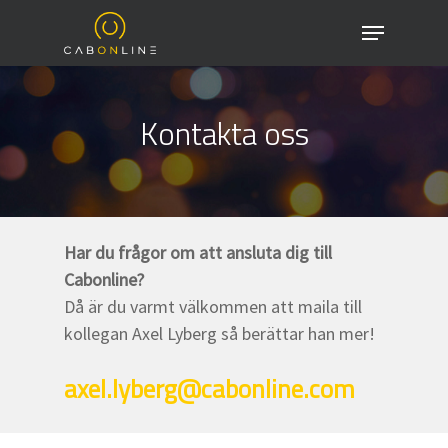
Skip
Menu
to
Close
main
Menu
content
Kontakta oss
Har du frågor om att ansluta dig till
Cabonline?
Då är du varmt välkommen att maila till
kollegan A
xel Lyberg
så berättar han mer!
axel.lyberg@cabonline.com